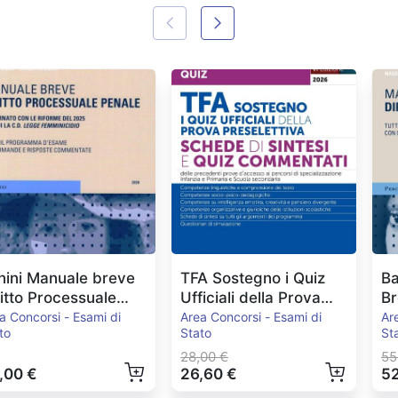
nini Manuale breve
TFA Sostegno i Quiz
Ba
ritto Processuale
Ufficiali della Prova
Br
nale Ed.2026
Preselettiva
E
a Concorsi - Esami di
Area Concorsi - Esami di
Ar
to
Stato
St
28,00 €
55
,00 €
26,60 €
52