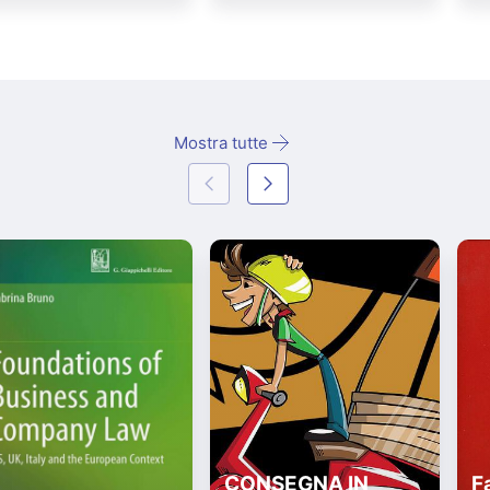
Mostra tutte
CONSEGNA IN
Fa