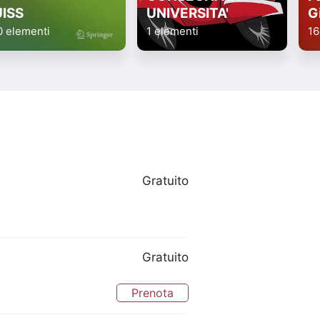
UISS
UNIVERSITA'
G
0 elementi
1 elementi
16
Gratuito
Gratuito
Prenota