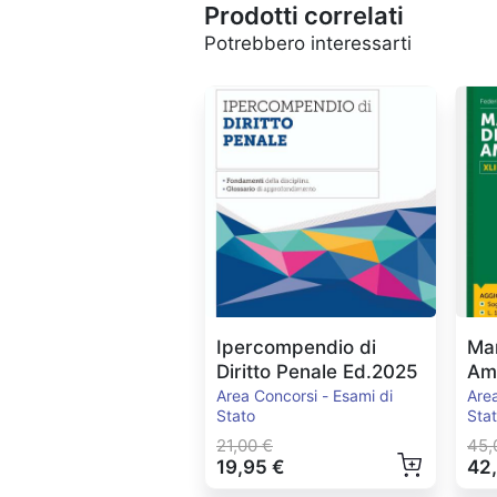
Prodotti correlati
Potrebbero interessarti
Ipercompendio di
Man
Diritto Penale Ed.2025
Amm
Ed
Area Concorsi - Esami di
Area
Stato
Sta
21,00 €
45,
19,95 €
42