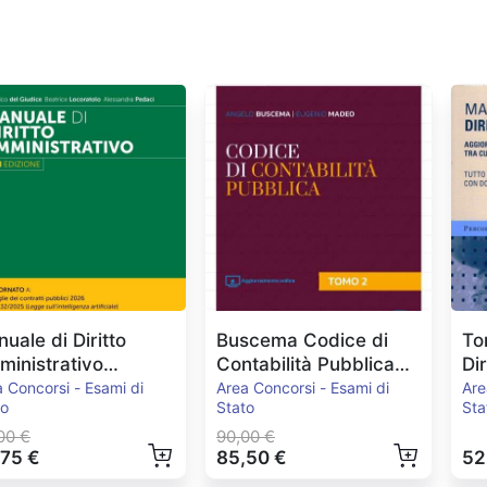
uale di Diritto
Buscema Codice di
To
inistrativo
Contabilità Pubblica
Di
.2026
2024
Pe
 Concorsi - Esami di
Area Concorsi - Esami di
Are
to
Stato
Sta
00 €
90,00 €
,75 €
85,50 €
52