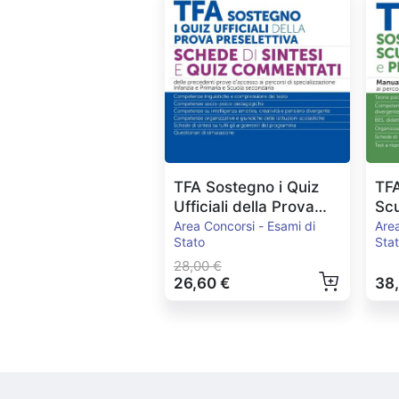
TFA Sostegno i Quiz
TFA
Ufficiali della Prova
Scu
Preselettiva
Pri
Area Concorsi - Esami di
Area
Stato
Sta
28,00 €
26,60 €
38