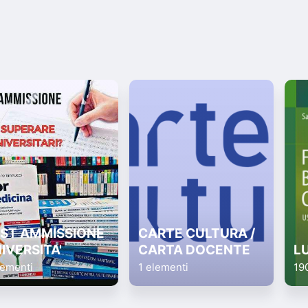
ST AMMISSIONE
CARTE CULTURA /
IVERSITA'
CARTA DOCENTE
L
lementi
1 elementi
19