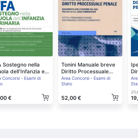
 Sostegno nella
Tonini Manuale breve
Ip
ola dell'Infanzia e
Diritto Processuale
Di
maria 2026
Penale Ed.2026
 Concorsi - Esami di
Area Concorsi - Esami di
Are
to
Stato
Sta
21,
,00 €
52,00 €
19