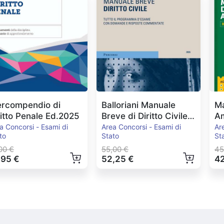
ercompendio di
Balloriani Manuale
Ma
ritto Penale Ed.2025
Breve di Diritto Civile
Am
Ed.2026
E
a Concorsi - Esami di
Area Concorsi - Esami di
Ar
to
Stato
St
00 €
55,00 €
45
,95 €
52,25 €
42