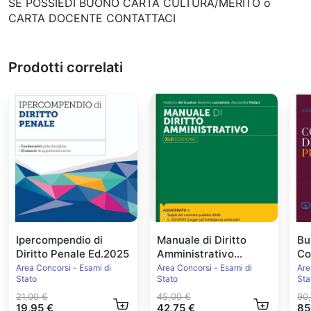
SE POSSIEDI BUONO CARTA CULTURA/MERITO o
CARTA DOCENTE CONTATTACI
Prodotti correlati
Ipercompendio di
Manuale di Diritto
Bu
Diritto Penale Ed.2025
Amministrativo
Co
Ed.2026
20
Area Concorsi - Esami di
Area Concorsi - Esami di
Are
Stato
Stato
Sta
21,00 €
45,00 €
90
19,95 €
42,75 €
85