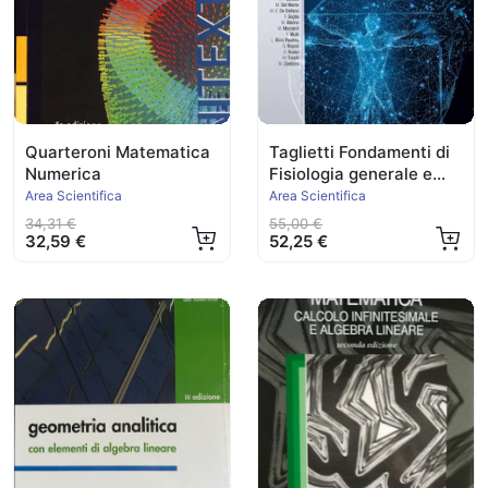
Quarteroni Matematica
Taglietti Fondamenti di
Numerica
Fisiologia generale e
Integrata
Area Scientifica
Area Scientifica
34,31 €
55,00 €
32,59 €
52,25 €