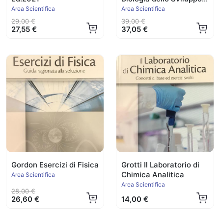
Animale
Area Scientifica
Area Scientifica
29,00 €
39,00 €
27,55 €
37,05 €
Gordon Esercizi di Fisica
Grotti Il Laboratorio di
Chimica Analitica
Area Scientifica
Area Scientifica
28,00 €
26,60 €
14,00 €