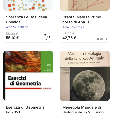
Speranza Le Basi della
Crasta-Malusa Primo
Chimica
corso di Analisi
Matematica
Area Scientifica
Area Scientifica
58,00 €
45,00 €
55,10 €
42,75 €
Esaurito
Esercizi di Geometria
Menegola Manuale di
Ed.2021
Biologia dello Sviluppo