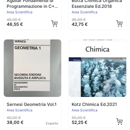
Aguilar Fondamendi di
Botta Chimica Organica
Programmazione in C++
Essenziale Ed.2018
Ed.2021
Area Scientifica
Area Scientifica
49,00 €
45,00 €
46,55 €
42,75 €
Sernesi Geometria Vol.1
Kotz Chimica Ed.2021
Area Scientifica
Area Scientifica
40,00 €
55,00 €
38,00 €
52,25 €
Esaurito