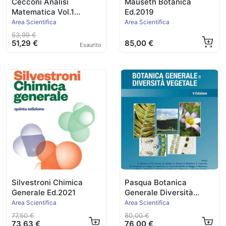
Cecconi Analisi
Mauseth Botanica
Matematica Vol.1
Ed.2019
Funzioni di una variab
Area Scientifica
Area Scientifica
53,99 €
51,29 €
85,00 €
Esaurito
Silvestroni Chimica
Pasqua Botanica
Generale Ed.2021
Generale Diversità
Vegetale Ed.2025
Area Scientifica
Area Scientifica
77,50 €
80,00 €
73,63 €
76,00 €