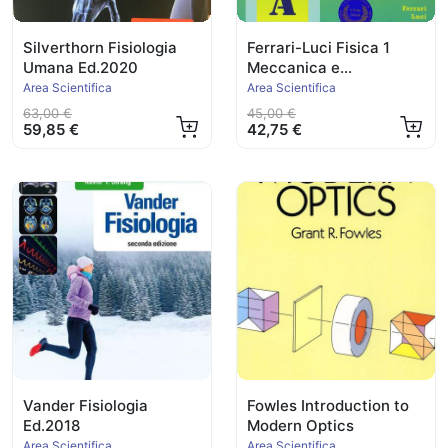
Silverthorn Fisiologia
Ferrari-Luci Fisica 1
Umana Ed.2020
Meccanica e
Termodinamica
Area Scientifica
Area Scientifica
63,00 €
45,00 €
59,85 €
42,75 €
Vander Fisiologia
Fowles Introduction to
Ed.2018
Modern Optics
Area Scientifica
Area Scientifica