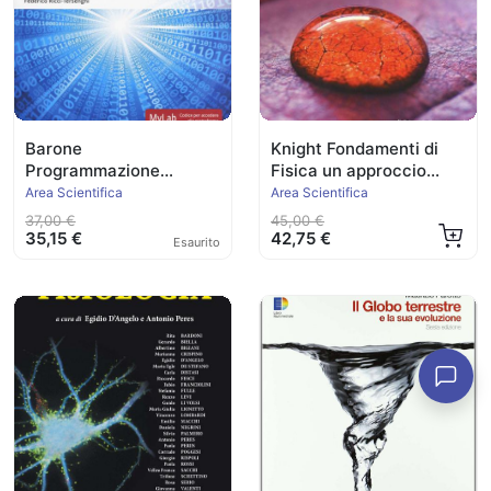
Barone
Knight Fondamenti di
Programmazione
Fisica un approccio
Scientifica Ed.2019
strategico
Area Scientifica
Area Scientifica
37,00 €
45,00 €
35,15 €
42,75 €
Esaurito