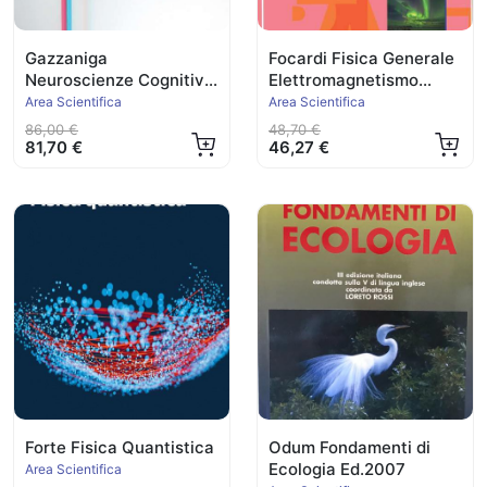
Gazzaniga
Focardi Fisica Generale
Neuroscienze Cognitive
Elettromagnetismo
Ed.2021
Ed.2021
Area Scientifica
Area Scientifica
86,00 €
48,70 €
81,70 €
46,27 €
Forte Fisica Quantistica
Odum Fondamenti di
Ecologia Ed.2007
Area Scientifica