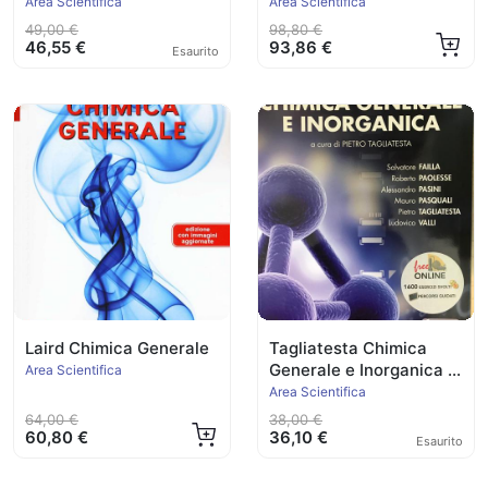
Area Scientifica
Area Scientifica
49,00 €
98,80 €
46,55 €
93,86 €
Esaurito
Laird Chimica Generale
Tagliatesta Chimica
Generale e Inorganica -
Area Scientifica
Edi-Ermes-
Area Scientifica
64,00 €
38,00 €
60,80 €
36,10 €
Esaurito