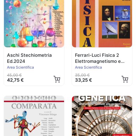
Aschi Stechiometria
Ferrari-Luci Fisica 2
Ed.2024
Elettromagnetismo e
Ottica
Area Scientifica
Area Scientifica
45,00 €
35,00 €
42,75 €
33,25 €