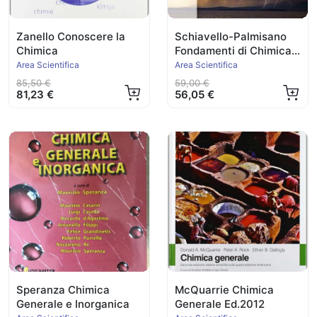
Zanello Conoscere la
Schiavello-Palmisano
Chimica
Fondamenti di Chimica
Ed.2022
Area Scientifica
Area Scientifica
85,50 €
59,00 €
81,23 €
56,05 €
Speranza Chimica
McQuarrie Chimica
Generale e Inorganica
Generale Ed.2012