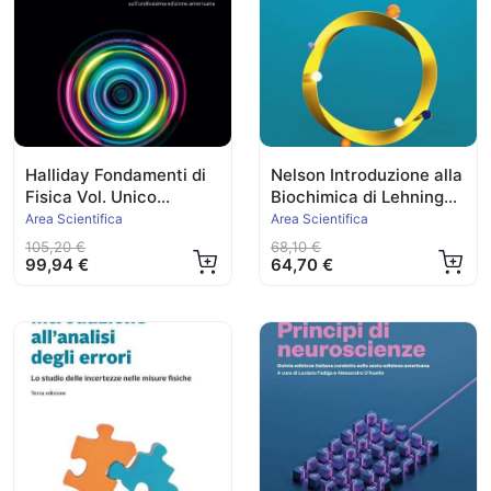
Halliday Fondamenti di
Nelson Introduzione alla
Fisica Vol. Unico
Biochimica di Lehninger
Ed.2023
2023
Area Scientifica
Area Scientifica
105,20 €
68,10 €
99,94 €
64,70 €