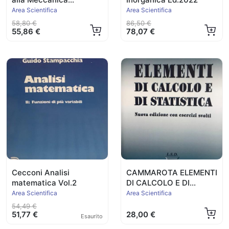
Quantistica 2023
Area Scientifica
Area Scientifica
58,80 €
86,50 €
55,86 €
78,07 €
Cecconi Analisi
CAMMAROTA ELEMENTI
matematica Vol.2
DI CALCOLO E DI
STATISTICA
Area Scientifica
Area Scientifica
54,49 €
51,77 €
28,00 €
Esaurito