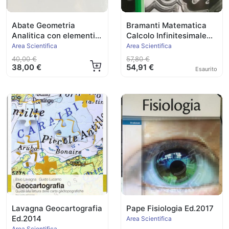
Abate Geometria
Bramanti Matematica
Analitica con elementi
Calcolo Infinitesimale
di Algebra Linea
Ed.2004
Area Scientifica
Area Scientifica
40,00 €
57,80 €
38,00 €
54,91 €
Esaurito
Lavagna Geocartografia
Pape Fisiologia Ed.2017
Ed.2014
Area Scientifica
Area Scientifica