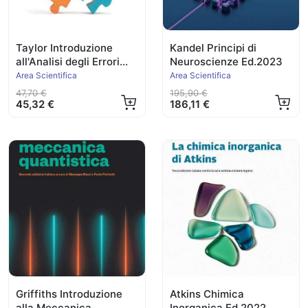
Taylor Introduzione
Kandel Principi di
all'Analisi degli Errori
Neuroscienze Ed.2023
Ed.2023
Area Scientifica
Area Scientifica
47,70 €
195,90 €
45,32 €
186,11 €
Griffiths Introduzione
Atkins Chimica
alla Meccanica
Inorganica Ed.2022