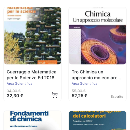
Guerraggio Matematica
Tro Chimica un
per le Scienze Ed.2018
approccio molecolare
Ed.2022
Area Scientifica
Area Scientifica
34,00 €
55,00 €
32,30 €
52,25 €
Esaurito