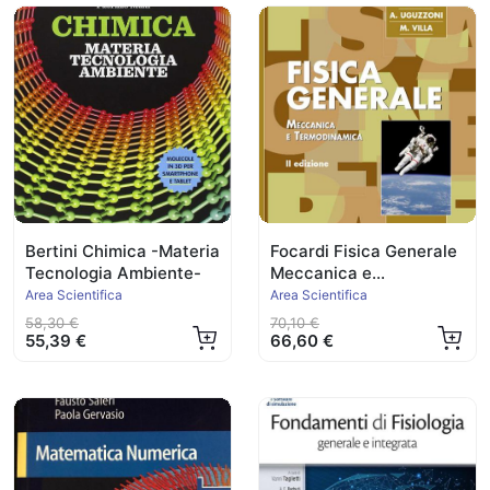
Bertini Chimica -Materia
Focardi Fisica Generale
Tecnologia Ambiente-
Meccanica e
Termodinamica 2014
Area Scientifica
Area Scientifica
58,30 €
70,10 €
55,39 €
66,60 €