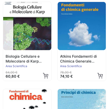
Biologia Cellulare e
Atkins Fondamenti di
Molecolare di Karp
Chimica Generale
Ed.2021
Ed.2025
Area Scientifica
Area Scientifica
64,00 €
78,00 €
60,80 €
74,10 €