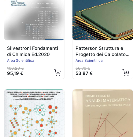
Silvestroni Fondamenti
Patterson Struttura e
di Chimica Ed.2020
Progetto dei Calcolatori
RISC-V
Area Scientifica
Area Scientifica
100,20 €
56,70 €
95,19 €
53,87 €