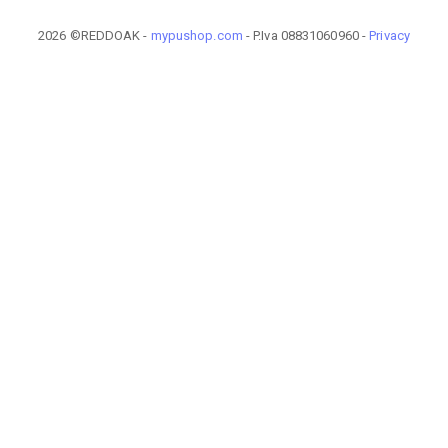
2026 ©REDDOAK -
mypushop.com
- P.Iva 08831060960 -
Privacy