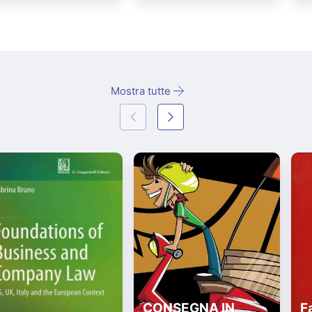
Mostra tutte
CONSEGNA IN
Fa