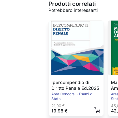
Prodotti correlati
Potrebbero interessarti
Ipercompendio di
Man
Diritto Penale Ed.2025
Amm
Ed
Area Concorsi - Esami di
Area
Stato
Sta
21,00 €
45,
19,95 €
42