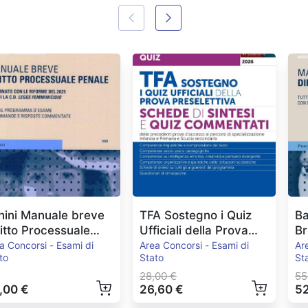
nini Manuale breve
TFA Sostegno i Quiz
Ba
ritto Processuale
Ufficiali della Prova
Br
nale Ed.2026
Preselettiva
E
a Concorsi - Esami di
Area Concorsi - Esami di
Ar
to
Stato
St
28,00 €
55
,00 €
26,60 €
52