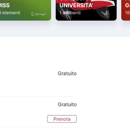
UISS
UNIVERSITA'
G
0 elementi
1 elementi
16
Gratuito
Gratuito
Prenota