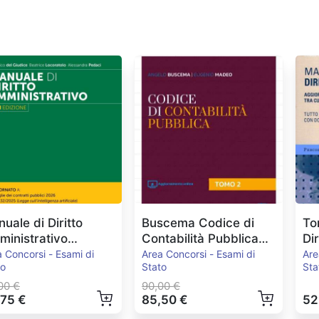
uale di Diritto
Buscema Codice di
To
inistrativo
Contabilità Pubblica
Di
.2026
2024
Pe
 Concorsi - Esami di
Area Concorsi - Esami di
Are
to
Stato
Sta
00 €
90,00 €
,75 €
85,50 €
52