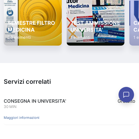
SEMESTRE FILTRO
TEST AMMISSIONE
C
MEDICINA
UNIVERSITA'
C
20 elementi
1 elementi
1 
Servizi correlati
CONSEGNA IN UNIVERSITA'
Gratuito
30 MIN
Maggiori informazioni
APPUNTAMENTO PER RITIRO LIBRI PRENOTATI
Gratuito