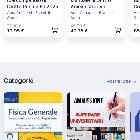
Ipercompendio di
Manuale di Diritto
Bu
Diritto Penale Ed.2025
Amministrativo
Co
Ed.2026
20
Area Concorsi - Esami di
Area Concorsi - Esami di
Are
Stato
Stato
Sta
21,00 €
45,00 €
90
19,95 €
42,75 €
85
Categorie
Mostra tutte