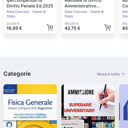
Ipercompendio di
Manuale di Diritto
Bu
Diritto Penale Ed.2025
Amministrativo
Co
Ed.2026
20
Area Concorsi - Esami di
Area Concorsi - Esami di
Are
Stato
Stato
Sta
21,00 €
45,00 €
90
19,95 €
42,75 €
85
Categorie
Mostra tutte