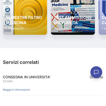
SEMESTRE FILTRO
TEST AMMISSIONE
C
MEDICINA
UNIVERSITA'
C
20 elementi
1 elementi
1 
Servizi correlati
CONSEGNA IN UNIVERSITA'
Gratuito
30 MIN
Maggiori informazioni
APPUNTAMENTO PER RITIRO LIBRI PRENOTATI
Gratuito