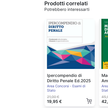
Prodotti correlati
Potrebbero interessarti
Ipercompendio di
Man
Diritto Penale Ed.2025
Amm
Ed
Area Concorsi - Esami di
Area
Stato
Sta
21,00 €
45,
19,95 €
42