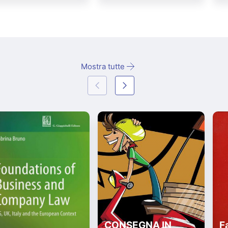
Mostra tutte
CONSEGNA IN
Fa