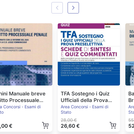
nini Manuale breve
TFA Sostegno i Quiz
Ba
ritto Processuale
Ufficiali della Prova
Br
nale Ed.2026
Preselettiva
E
a Concorsi - Esami di
Area Concorsi - Esami di
Ar
to
Stato
St
28,00 €
55
,00 €
26,60 €
52