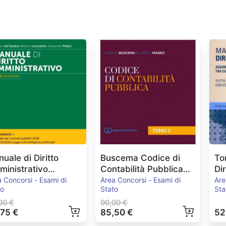
uale di Diritto
Buscema Codice di
To
inistrativo
Contabilità Pubblica
Di
.2026
2024
Pe
 Concorsi - Esami di
Area Concorsi - Esami di
Are
to
Stato
Sta
00 €
90,00 €
,75 €
85,50 €
52