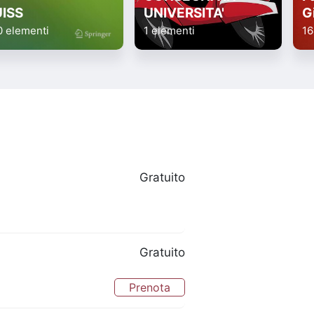
UISS
UNIVERSITA'
G
0 elementi
1 elementi
16
Gratuito
Gratuito
Prenota