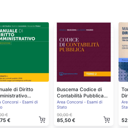
uale di Diritto
Buscema Codice di
To
inistrativo
Contabilità Pubblica
Di
.2026
2024
Pe
 Concorsi - Esami di
Area Concorsi - Esami di
Are
to
Stato
Sta
00 €
90,00 €
,75 €
85,50 €
52