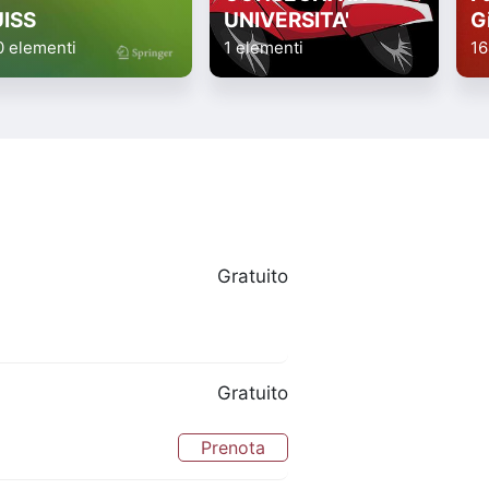
UISS
UNIVERSITA'
G
0 elementi
1 elementi
16
Gratuito
Gratuito
Prenota