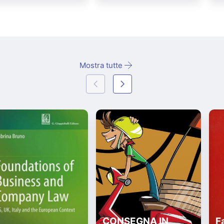
Mostra tutte
CONSEGNA IN
Fa