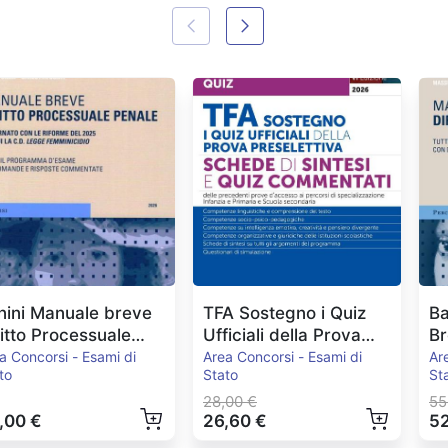
nini Manuale breve
TFA Sostegno i Quiz
Ba
ritto Processuale
Ufficiali della Prova
Br
nale Ed.2026
Preselettiva
E
a Concorsi - Esami di
Area Concorsi - Esami di
Ar
to
Stato
St
28,00 €
55
,00 €
26,60 €
52