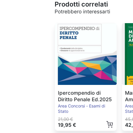
Prodotti correlati
Potrebbero interessarti
Ipercompendio di
Man
Diritto Penale Ed.2025
Amm
Ed
Area Concorsi - Esami di
Area
Stato
Sta
21,00 €
45,
19,95 €
42