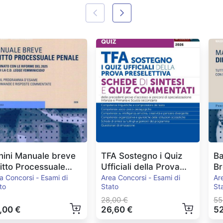
nini Manuale breve
TFA Sostegno i Quiz
Ba
ritto Processuale
Ufficiali della Prova
Br
nale Ed.2026
Preselettiva
E
a Concorsi - Esami di
Area Concorsi - Esami di
Ar
to
Stato
St
28,00 €
55
,00 €
26,60 €
52