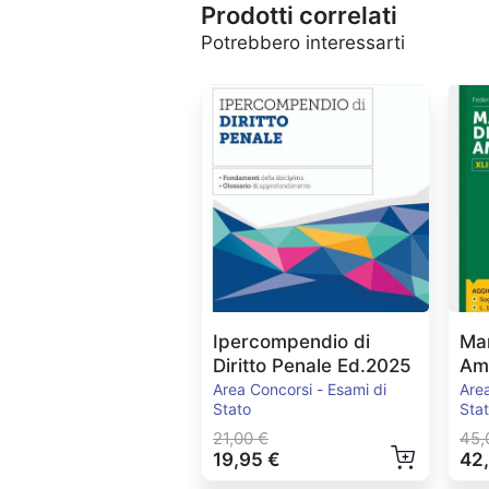
Prodotti correlati
Potrebbero interessarti
Ipercompendio di
Man
Diritto Penale Ed.2025
Amm
Ed
Area Concorsi - Esami di
Area
Stato
Sta
21,00 €
45,
19,95 €
42