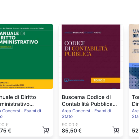
uale di Diritto
Buscema Codice di
To
inistrativo
Contabilità Pubblica
Di
.2026
2024
Pe
 Concorsi - Esami di
Area Concorsi - Esami di
Are
to
Stato
Sta
00 €
90,00 €
,75 €
85,50 €
52