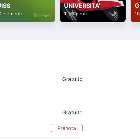
UISS
UNIVERSITA'
G
0 elementi
1 elementi
16
Gratuito
Gratuito
Prenota