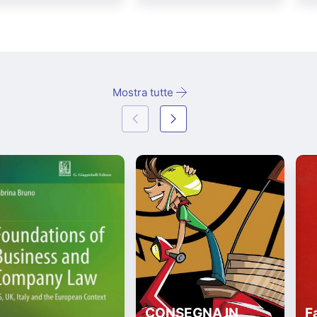
Mostra tutte
CONSEGNA IN
Fa