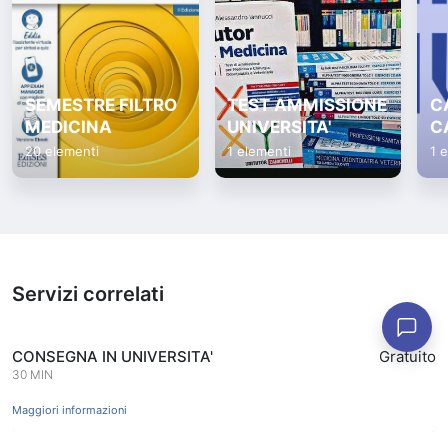
SEMESTRE FILTRO
TEST AMMISSIONE
C
MEDICINA
UNIVERSITA'
C
20 elementi
1 elementi
1 
Servizi correlati
CONSEGNA IN UNIVERSITA'
Gratuito
30 MIN
Maggiori informazioni