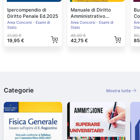
Ipercompendio di
Manuale di Diritto
Bu
Diritto Penale Ed.2025
Amministrativo
Co
Ed.2026
20
Area Concorsi - Esami di
Area Concorsi - Esami di
Are
Stato
Stato
Sta
21,00 €
45,00 €
90
19,95 €
42,75 €
85
Categorie
Mostra tutte