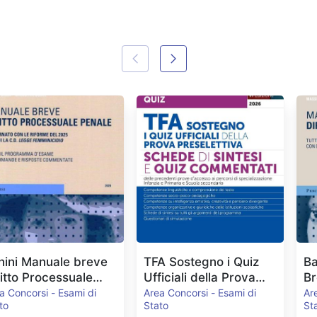
nini Manuale breve
TFA Sostegno i Quiz
Ba
ritto Processuale
Ufficiali della Prova
Br
nale Ed.2026
Preselettiva
E
a Concorsi - Esami di
Area Concorsi - Esami di
Ar
to
Stato
St