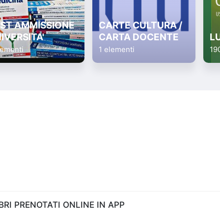
ST AMMISSIONE
CARTE CULTURA /
IVERSITA'
CARTA DOCENTE
L
lementi
1 elementi
19
RI PRENOTATI ONLINE IN APP