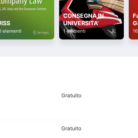
CONSEGNA IN
Fa
UISS
UNIVERSITA'
G
0 elementi
1 elementi
16
Gratuito
Gratuito