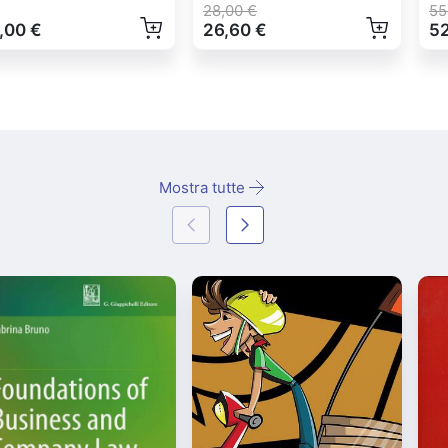
28,00 €
55
,00 €
26,60 €
52
Mostra tutte