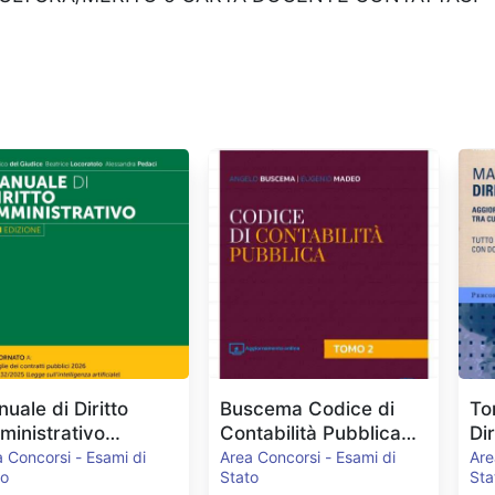
uale di Diritto
Buscema Codice di
To
inistrativo
Contabilità Pubblica
Di
.2026
2024
Pe
 Concorsi - Esami di
Area Concorsi - Esami di
Are
to
Stato
Sta