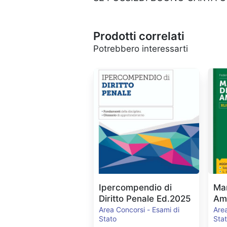
Prodotti correlati
Potrebbero interessarti
Ipercompendio di
Man
Diritto Penale Ed.2025
Amm
Ed
Area Concorsi - Esami di
Area
Stato
Sta