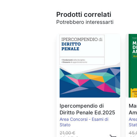
Prodotti correlati
Potrebbero interessarti
Ipercompendio di
Man
Diritto Penale Ed.2025
Amm
Ed
Area Concorsi - Esami di
Area
Stato
Sta
21,00 €
45,