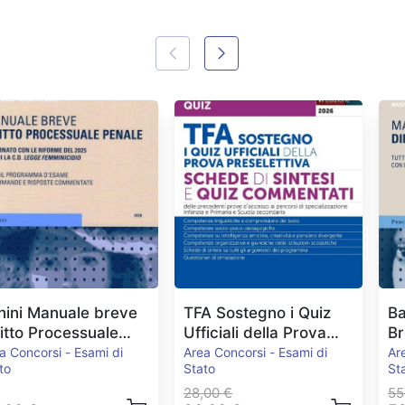
nini Manuale breve
TFA Sostegno i Quiz
Ba
ritto Processuale
Ufficiali della Prova
Br
nale Ed.2026
Preselettiva
E
a Concorsi - Esami di
Area Concorsi - Esami di
Ar
to
Stato
St
28,00 €
55