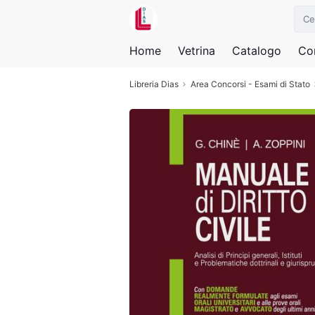
Home
Vetrina
Catalogo
Con
Libreria Dias
Area Concorsi - Esami di Stato