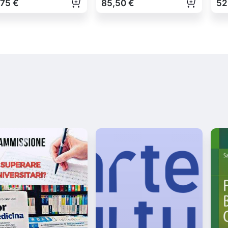
,75 €
85,50 €
52