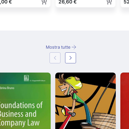
,00 €
26,60 €
52
Mostra tutte