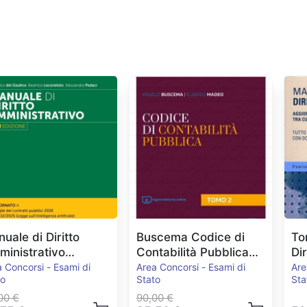
uale di Diritto
Buscema Codice di
To
inistrativo
Contabilità Pubblica
Di
.2026
2024
Pe
 Concorsi - Esami di
Area Concorsi - Esami di
Are
to
Stato
Sta
00 €
90,00 €