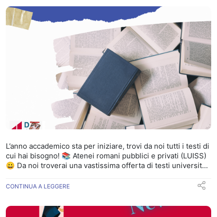
preferenziale 😜 Stiamo lavorando per voi 😃
Http://mypu.shop/X396181
L’anno accademico sta per iniziare, trovi da noi tutti i testi di
cui hai bisogno! 📚 Atenei romani pubblici e privati (LUISS)
😀 Da noi troverai una vastissima offerta di testi universitari
a carattere: ✅ economico ✅ giuridico ✅ scientifico ✅
umanistico ✅ sociologico Accettiamo Buono 18App e carta
CONTINUA A LEGGERE
del docente💯 Servizio spedizione corriere 24/48h e
consegna a domicilio. Che aspetti?! Contattami per
scoprirne di più! 📞 📱 064469248 Anche Whatsapp 😉