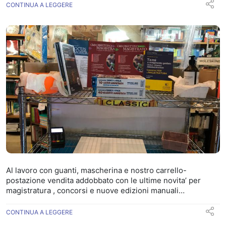
064469248 anche Whatsapp
CONTINUA A LEGGERE
Al lavoro con guanti, mascherina e nostro carrello-
postazione vendita addobbato con le ultime novita’ per
magistratura , concorsi e nuove edizioni manuali
universitari 😁😜😬 Vi aspettiamo in libreria o in chat nella
nostra App mypushop 😁 Scarica l’app gratuita mypushop e
CONTINUA A LEGGERE
seguici !!! Attiva il nostro canale di comunicazione