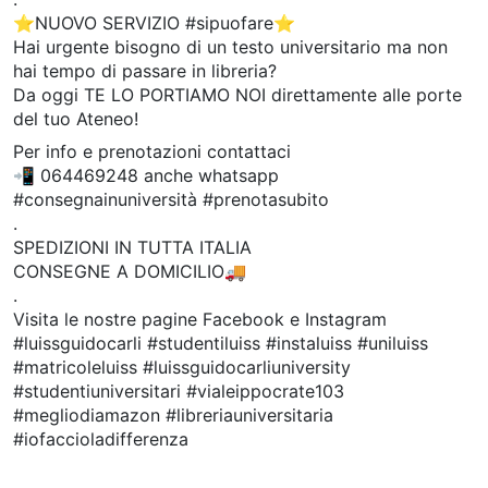
⭐️NUOVO SERVIZIO #sipuofare⭐️
Hai urgente bisogno di un testo universitario ma non
hai tempo di passare in libreria?
Da oggi TE LO PORTIAMO NOI direttamente alle porte
del tuo Ateneo!
Per info e prenotazioni contattaci
📲 064469248 anche whatsapp
#consegnainuniversità #prenotasubito
.
SPEDIZIONI IN TUTTA ITALIA
CONSEGNE A DOMICILIO🚚
.
Visita le nostre pagine Facebook e Instagram
#luissguidocarli #studentiluiss #instaluiss #uniluiss
#matricoleluiss #luissguidocarliuniversity
#studentiuniversitari #vialeippocrate103
#megliodiamazon #libreriauniversitaria
#iofaccioladifferenza