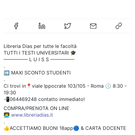
Libreria Dias per tutte le facoltà
TUTTI I TESTI UNIVERSITARI 🎓
————— L U I S S —————
.
➡️ MAXI SCONTO STUDENTI
.
Ci trovi in📍viale Ippocrate 103/105 - Roma 🕦 8:30 -
19:30
📲064469248 contatto immediato!
COMPRA/PRENOTA ON LINE
👩‍💻
www.libreriadias.it
.
👍ACCETTIAMO BUONI 18app🔵 & CARTA DOCENTE
.