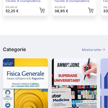
Politica
Europea Ed.2022
Facolta’ di Giurisprudenza
Facolta’ di Giurisprudenza
Fac
55,00 €
41,00 €
35
52,25 €
38,95 €
33
Categorie
Mostra tutte