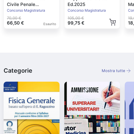
Civile Penale
Ed.2025
Ma
Amministrativo 2023
20
Concorso Magistratura
Concorso Magistratura
Con
70,00 €
105,00 €
19
66,50 €
99,75 €
18
Esaurito
Categorie
Mostra tutte