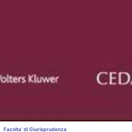
Facolta’ di Giurisprudenza