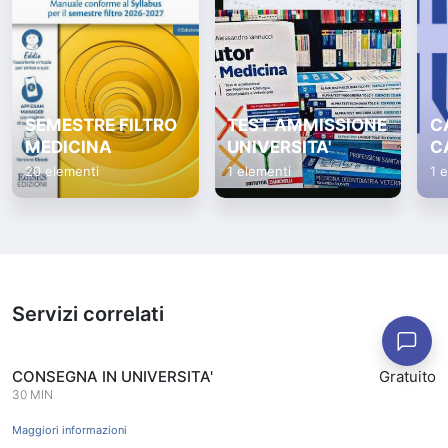
SEMESTRE FILTRO
TEST AMMISSIONE
C
MEDICINA
UNIVERSITA'
C
20 elementi
1 elementi
1 
Servizi correlati
CONSEGNA IN UNIVERSITA'
Gratuito
30 MIN
Maggiori informazioni