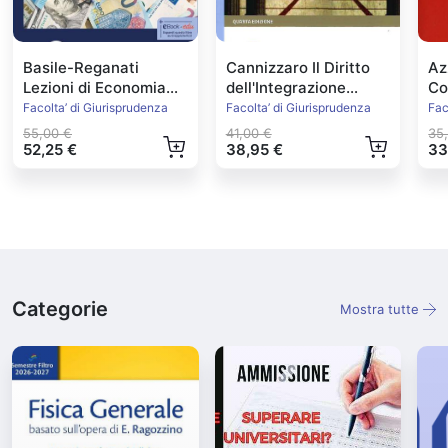
Basile-Reganati
Cannizzaro Il Diritto
Az
Lezioni di Economia
dell'Integrazione
Con
Politica
Europea Ed.2022
Facolta’ di Giurisprudenza
Facolta’ di Giurisprudenza
Fac
55,00 €
41,00 €
35
52,25 €
38,95 €
33
Categorie
Mostra tutte