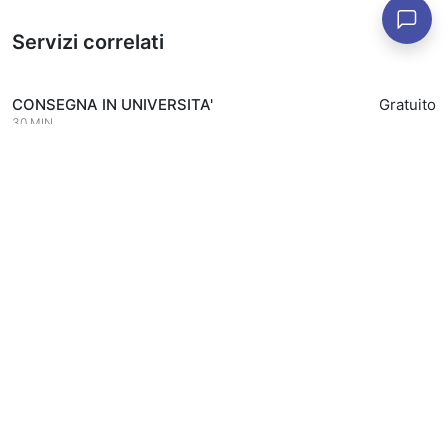
Servizi correlati
CONSEGNA IN UNIVERSITA'
Gratuito
30 MIN
Maggiori informazioni
APPUNTAMENTO PER RITIRO LIBRI PRENOTATI
Gratuito
ONLINE IN APP
15 MIN
Prenota
Maggiori informazioni
APPUNTAMENTO COPERTINATURA LIBRI CON
Gratuito
FODERINE COLIBRI'
10 MIN
Prenota
Maggiori informazioni