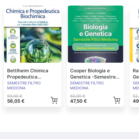
Bettlheim Chimica
Cooper Biologia e
Ra
Propedeutica
Genetica -Semestre
Ge
Biochimica Syllabus
Filtro Medicina-
20
SEMESTRE FILTRO
SEMESTRE FILTRO
SE
MEDICINA
MEDICINA
ME
2026
59,00 €
50,00 €
52
56,05 €
47,50 €
49