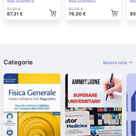
Ed.2026
Vegetale Ed.2025
Area Scientifica
Area Scientifica
Are
91,90 €
80,00 €
87,31 €
76,00 €
85
Categorie
Mostra tutte