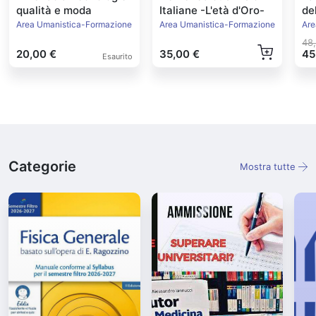
qualità e moda
Italiane -L'età d'Oro-
de
Ed
Area Umanistica-Formazione
Area Umanistica-Formazione
Are
48
20,00 €
35,00 €
45
Esaurito
Categorie
Mostra tutte