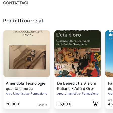
CONTATTACI
Prodotti correlati
Amendola Tecnologie
De Benedictis Visioni
Fa
qualità e moda
Italiane -L'età d'Oro-
de
Ed
Area Umanistica-Formazione
Area Umanistica-Formazione
Are
48
20,00 €
35,00 €
45
Esaurito