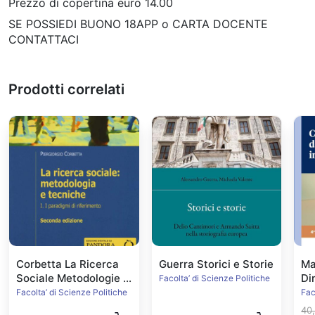
Prezzo di copertina euro 14.00
SE POSSIEDI BUONO 18APP o CARTA DOCENTE
CONTATTACI
Prodotti correlati
Corbetta La Ricerca
Guerra Storici e Storie
Ma
Sociale Metodologie e
Di
Facolta’ di Scienze Politiche
Tecniche vol1
Ed
Facolta’ di Scienze Politiche
Fac
40