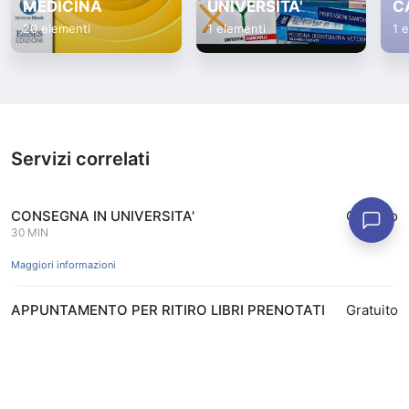
MEDICINA
UNIVERSITA'
C
20 elementi
1 elementi
1 
Servizi correlati
CONSEGNA IN UNIVERSITA'
Gratuito
30 MIN
Maggiori informazioni
APPUNTAMENTO PER RITIRO LIBRI PRENOTATI
Gratuito
ONLINE IN APP
15 MIN
Prenota
Maggiori informazioni