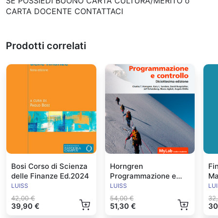
SE POSSIEDI BUONO CARTA CULTURA/MERITO o
CARTA DOCENTE CONTATTACI
Prodotti correlati
Bosi Corso di Scienza
Horngren
Fi
delle Finanze Ed.2024
Programmazione e
Ma
Controllo Ed.2024
Ed
LUISS
LUISS
LU
42,00 €
54,00 €
32
39,90 €
51,30 €
30