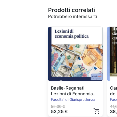
Prodotti correlati
Potrebbero interessarti
Basile-Reganati
Can
Lezioni di Economia
del
Politica
Eu
Facolta’ di Giurisprudenza
Faco
55,00 €
41,
52,25 €
38