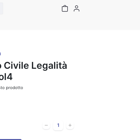
a
o Civile Legalità
ol4
to prodotto