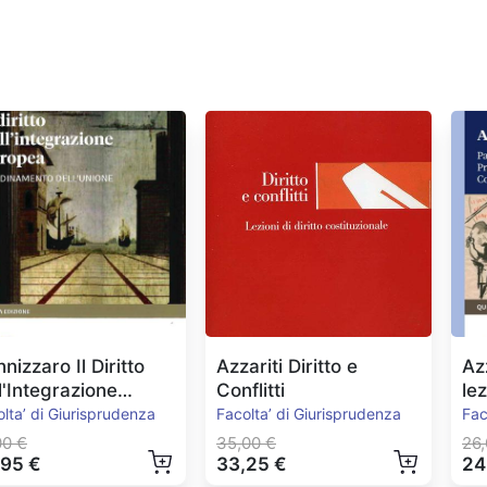
nizzaro Il Diritto
Azzariti Diritto e
Az
l'Integrazione
Conflitti
le
ropea Ed.2022
lta’ di Giurisprudenza
Facolta’ di Giurisprudenza
Fac
00 €
35,00 €
26,
,95 €
33,25 €
24