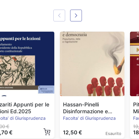
zariti Appunti per le
Hassan-Pinelli
Pi
zioni Ed.2025
Disinformazione e
M
Democrazia
Es
olta’ di Giurisprudenza
Facolta’ di Giurisprudenza
Fa
00 €
19
,70 €
12,50 €
18
Esaurito