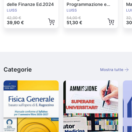
delle Finanze Ed.2024
Programmazione e
Ma
Controllo Ed.2024
Ed
LUISS
LUISS
LU
42,00 €
54,00 €
32
39,90 €
51,30 €
30
Categorie
Mostra tutte