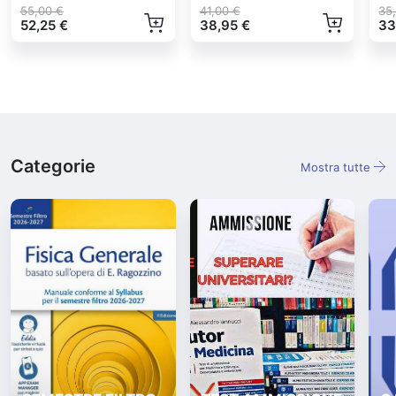
55,00 €
41,00 €
35
52,25 €
38,95 €
33
Categorie
Mostra tutte