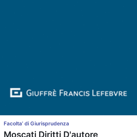
Facolta’ di Giurisprudenza
Moscati Diritti D'autore