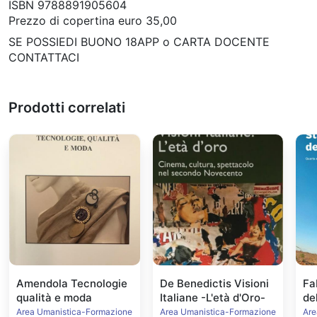
ISBN 9788891905604
Prezzo di copertina euro 35,00
SE POSSIEDI BUONO 18APP o CARTA DOCENTE
CONTATTACI
Prodotti correlati
Amendola Tecnologie
De Benedictis Visioni
Fa
qualità e moda
Italiane -L'età d'Oro-
de
Ed
Area Umanistica-Formazione
Area Umanistica-Formazione
Are