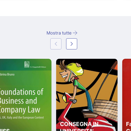
Mostra tutte
CONSEGNA IN
Fa