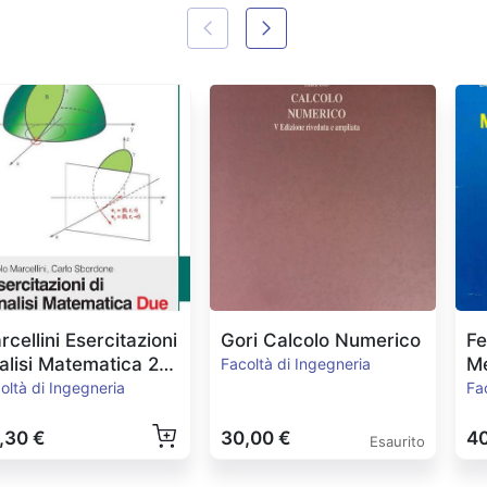
rcellini Esercitazioni
Gori Calcolo Numerico
Fe
alisi Matematica 2
Me
Facoltà di Ingegneria
rte 2
E
oltà di Ingegneria
Fa
,30 €
30,00 €
40
Esaurito