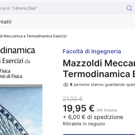
tatti
i Meccanica e Termodinamica Esercizi
Facoltà di Ingegneria
Mazzoldi Meccan
Termodinamica E
10
persone stanno guardando que
21,00 €
19,95 €
IVA inclusa
+ 6,00 € di spedizione
Ritirabile in negozio