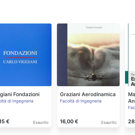
giani Fondazioni
Graziani Aerodinamica
Ma
An
ltà di Ingegneria
Facoltà di Ingegneria
Pa
Fac
15 €
16,00 €
28
Esaurito
Esaurito