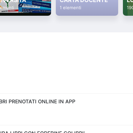
IVERSITA'
CARTA DOCENTE
L
lementi
1 elementi
19
RI PRENOTATI ONLINE IN APP