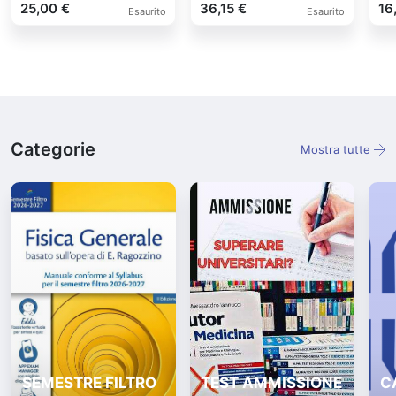
25,00 €
36,15 €
16
Esaurito
Esaurito
Categorie
Mostra tutte
SEMESTRE FILTRO
TEST AMMISSIONE
C