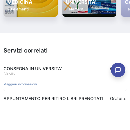
MEDICINA
UNIVERSITA'
C
20 elementi
1 elementi
1 
Servizi correlati
CONSEGNA IN UNIVERSITA'
Gratuito
30 MIN
Maggiori informazioni
APPUNTAMENTO PER RITIRO LIBRI PRENOTATI
Gratuito
ONLINE IN APP
15 MIN
Prenota
Maggiori informazioni