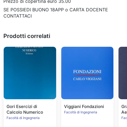
Prezzo di copertina euro 35.00
SE POSSIEDI BUONO 18APP o CARTA DOCENTE
CONTATTACI
Prodotti correlati
Gori Esercizi di
Viggiani Fondazioni
Gr
Calcolo Numerico
Ae
Facoltà di Ingegneria
Facoltà di Ingegneria
Fac