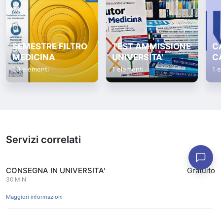
SEMESTRE FILTRO
TEST AMMISSIONE
C
MEDICINA
UNIVERSITA'
C
20 elementi
1 elementi
1 
Servizi correlati
CONSEGNA IN UNIVERSITA'
Gratuito
30 MIN
Maggiori informazioni