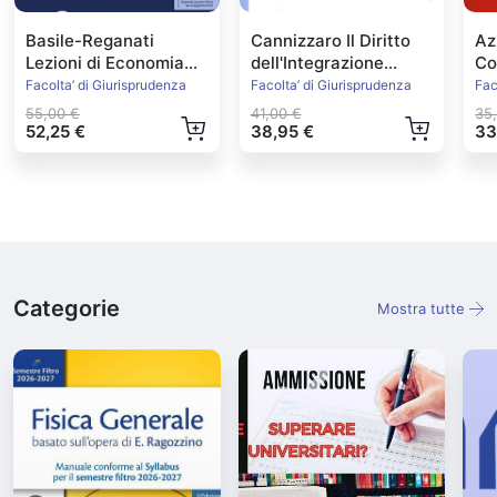
Basile-Reganati
Cannizzaro Il Diritto
Az
Lezioni di Economia
dell'Integrazione
Con
Politica
Europea Ed.2022
Facolta’ di Giurisprudenza
Facolta’ di Giurisprudenza
Fac
55,00 €
41,00 €
35
52,25 €
38,95 €
33
Categorie
Mostra tutte