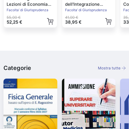
Lezioni di Economia
dell'Integrazione
Con
Politica
Europea Ed.2022
Facolta’ di Giurisprudenza
Facolta’ di Giurisprudenza
Fac
55,00 €
41,00 €
35
52,25 €
38,95 €
33
Categorie
Mostra tutte