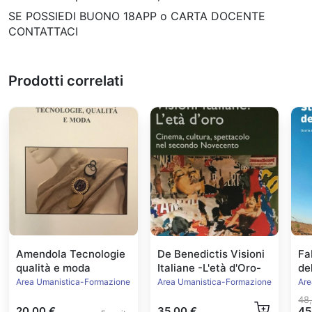
SE POSSIEDI BUONO 18APP o CARTA DOCENTE
CONTATTACI
Prodotti correlati
Amendola Tecnologie
De Benedictis Visioni
Fa
qualità e moda
Italiane -L'età d'Oro-
de
Ed
Area Umanistica-Formazione
Area Umanistica-Formazione
Are
48
20,00 €
35,00 €
45