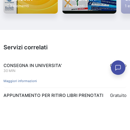
20 elementi
1 elementi
1 
Servizi correlati
CONSEGNA IN UNIVERSITA'
Gratuito
30 MIN
Maggiori informazioni
APPUNTAMENTO PER RITIRO LIBRI PRENOTATI
Gratuito
ONLINE IN APP
15 MIN
Prenota
Maggiori informazioni