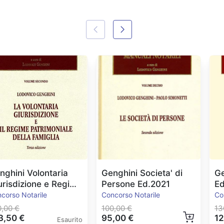
nghini Volontaria
Genghini Societa' di
Ge
urisdizione e Regime
Persone Ed.2021
E
trimoniale
corso Notarile
Concorso Notarile
Co
0,00 €
100,00 €
13
3,50 €
95,00 €
12
Esaurito