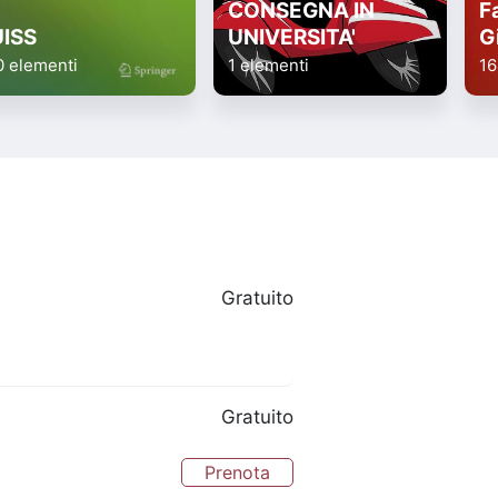
CONSEGNA IN
Fa
UISS
UNIVERSITA'
G
0 elementi
1 elementi
16
Gratuito
Gratuito
Prenota