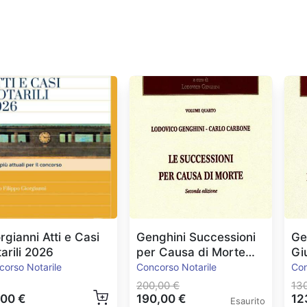
rgianni Atti e Casi
Genghini Successioni
Ge
arili 2026
per Causa di Morte
Gi
Ed.2023
Pa
corso Notarile
Concorso Notarile
Con
200,00 €
13
,00 €
190,00 €
12
Esaurito