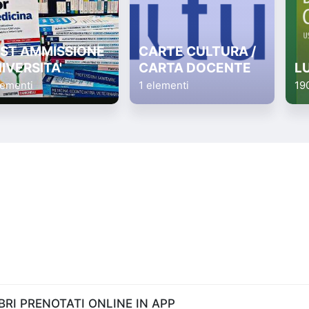
ST AMMISSIONE
CARTE CULTURA /
IVERSITA'
CARTA DOCENTE
L
lementi
1 elementi
19
RI PRENOTATI ONLINE IN APP