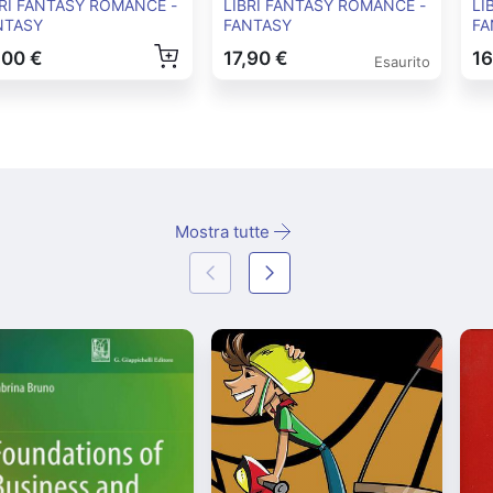
Ash 1-"
BRI FANTASY ROMANCE -
LIBRI FANTASY ROMANCE -
LI
NTASY
FANTASY
FA
,00 €
17,90 €
16
Esaurito
Mostra tutte