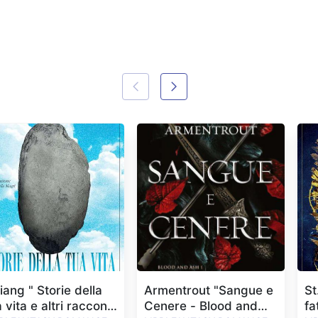
iang " Storie della
Armentrout "Sangue e
St
 vita e altri racconti
Cenere - Blood and
fa