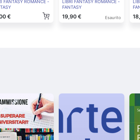
"
RI FANTASY ROMANCE -
LIBRI FANTASY ROMANCE -
LI
TASY
FANTASY
FA
00 €
19,90 €
18
Esaurito