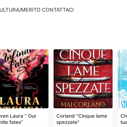
CULTURA/MERITO CONTATTACI
ven Laura " Our
Corland "Cinque lame
Ch
inite fates"
spezzate"
tua