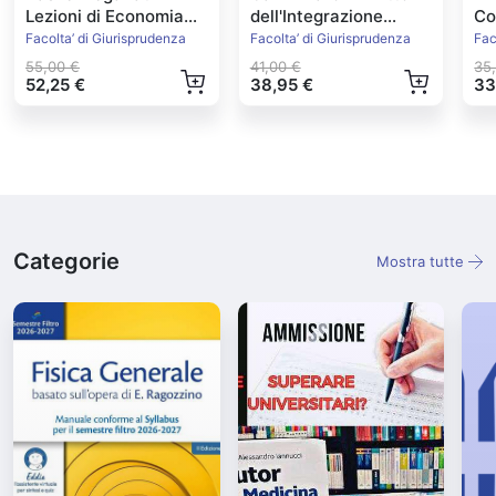
Lezioni di Economia
dell'Integrazione
Con
Politica
Europea Ed.2022
Facolta’ di Giurisprudenza
Facolta’ di Giurisprudenza
Fac
55,00 €
41,00 €
35
52,25 €
38,95 €
33
Categorie
Mostra tutte