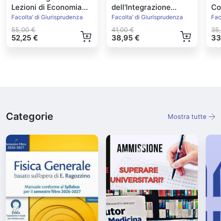
Lezioni di Economia
dell'Integrazione
Con
Politica
Europea Ed.2022
Facolta’ di Giurisprudenza
Facolta’ di Giurisprudenza
Fac
55,00 €
41,00 €
35
52,25 €
38,95 €
33
Categorie
Mostra tutte