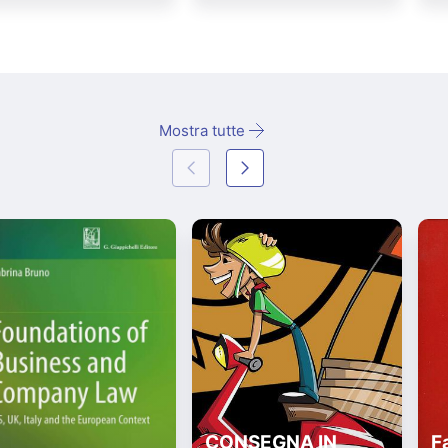
Mostra tutte
CONSEGNA IN
Fa