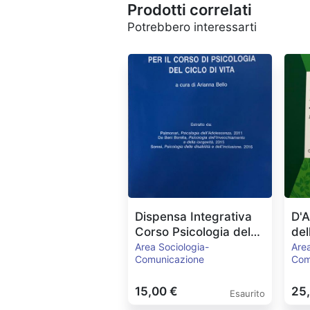
Prodotti correlati
Potrebbero interessarti
Dispensa Integrativa
D'A
Corso Psicologia del
del
Ciclo di Vita
Area Sociologia-
Area
Comunicazione
Com
15,00 €
25
Esaurito