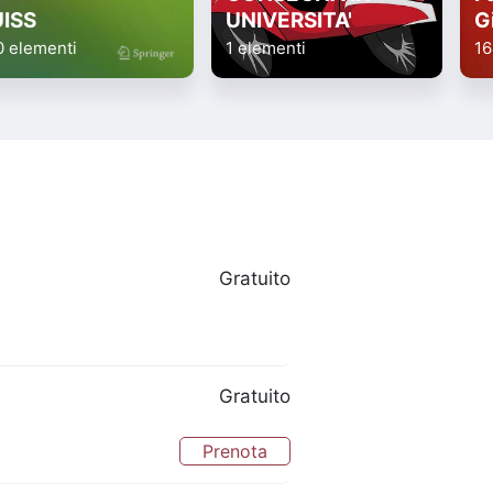
UISS
UNIVERSITA'
G
0 elementi
1 elementi
16
Gratuito
Gratuito
Prenota