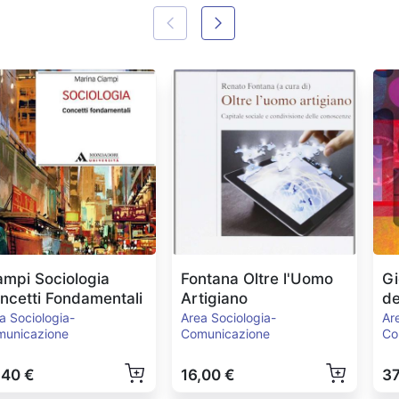
ampi Sociologia
Fontana Oltre l'Uomo
Gi
ncetti Fondamentali
Artigiano
de
a Sociologia-
Area Sociologia-
Ar
municazione
Comunicazione
Co
,40 €
16,00 €
37