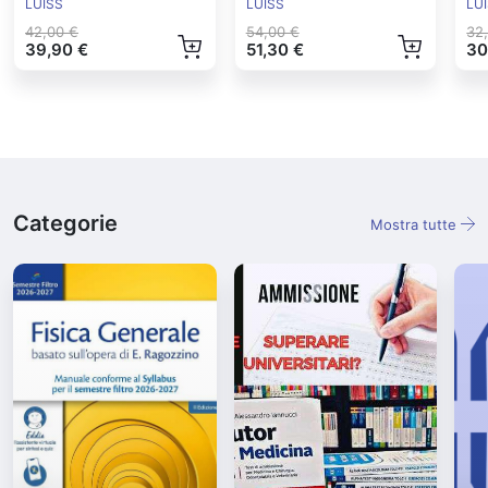
Controllo Ed.2024
Ed
LUISS
LUISS
LU
42,00 €
54,00 €
32
39,90 €
51,30 €
30
Categorie
Mostra tutte