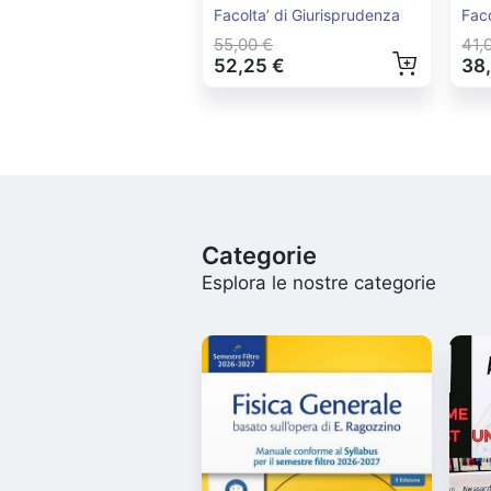
Politica
Eu
Facolta’ di Giurisprudenza
Faco
55,00 €
41,
52,25 €
38
Categorie
Esplora le nostre categorie