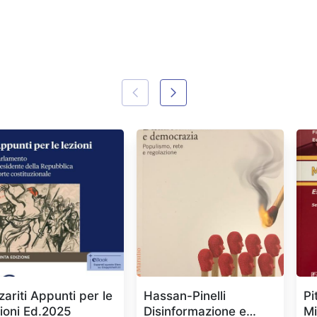
zariti Appunti per le
Hassan-Pinelli
Pi
zioni Ed.2025
Disinformazione e
M