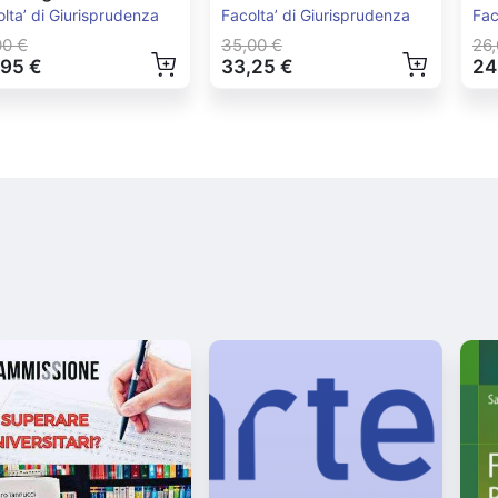
ropea Ed.2022
lta’ di Giurisprudenza
Facolta’ di Giurisprudenza
Fac
00 €
35,00 €
26,
,95 €
33,25 €
24