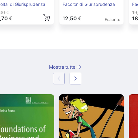
Democrazia
Es
olta’ di Giurisprudenza
Facolta’ di Giurisprudenza
Fa
00 €
19
,70 €
12,50 €
18
Esaurito
Mostra tutte