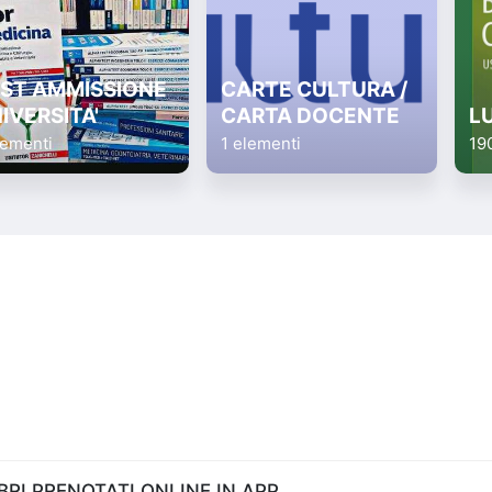
ST AMMISSIONE
CARTE CULTURA /
IVERSITA'
CARTA DOCENTE
L
lementi
1 elementi
19
RI PRENOTATI ONLINE IN APP