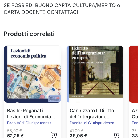
SE POSSIEDI BUONO CARTA CULTURA/MERITO o
CARTA DOCENTE CONTATTACI
Prodotti correlati
Basile-Reganati
Cannizzaro Il Diritto
Az
Lezioni di Economia
dell'Integrazione
Con
Politica
Europea Ed.2022
Facolta’ di Giurisprudenza
Facolta’ di Giurisprudenza
Fac
55,00 €
41,00 €
35
52,25 €
38,95 €
33