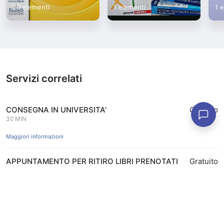
20 elementi
1 elementi
1 
Servizi correlati
CONSEGNA IN UNIVERSITA'
Gratuito
30 MIN
Maggiori informazioni
APPUNTAMENTO PER RITIRO LIBRI PRENOTATI
Gratuito
ONLINE IN APP
15 MIN
Prenota
Maggiori informazioni
APPUNTAMENTO COPERTINATURA LIBRI CON
Gratuito