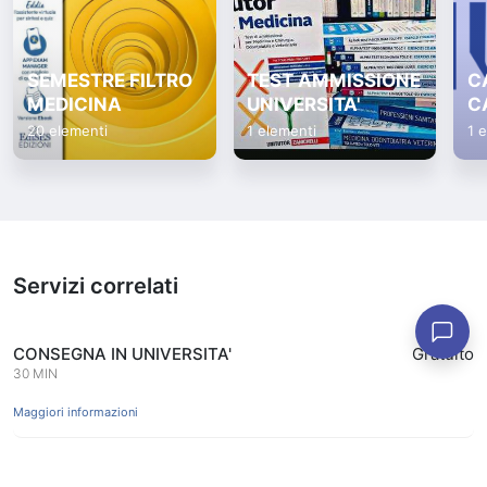
SEMESTRE FILTRO
TEST AMMISSIONE
C
MEDICINA
UNIVERSITA'
C
20 elementi
1 elementi
1 
Servizi correlati
CONSEGNA IN UNIVERSITA'
Gratuito
30 MIN
Maggiori informazioni
APPUNTAMENTO PER RITIRO LIBRI PRENOTATI
Gratuito