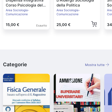
Dispensa Integrativa
D'Albergo Sociologia
Sm
Corso Psicologia del
della Politica
So
Ciclo di Vita
Area Sociologia-
Area Sociologia-
Are
Comunicazione
Comunicazione
Co
15,00 €
25,00 €
34
Esaurito
Categorie
Mostra tutte