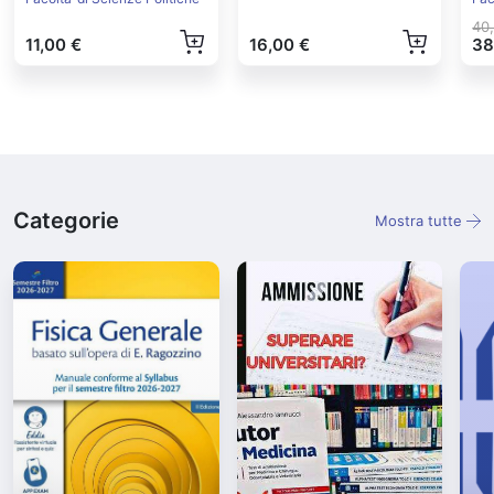
40
11,00 €
16,00 €
38
Categorie
Mostra tutte