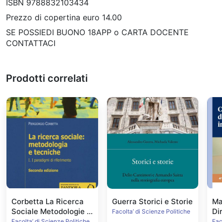
ISBN 9788832103434
Prezzo di copertina euro 14.00
SE POSSIEDI BUONO 18APP o CARTA DOCENTE
CONTATTACI
Prodotti correlati
Corbetta La Ricerca
Guerra Storici e Storie
Ma
Sociale Metodologie e
Di
Facolta’ di Scienze Politiche
Tecniche vol1
Ed
Facolta’ di Scienze Politiche
Fac