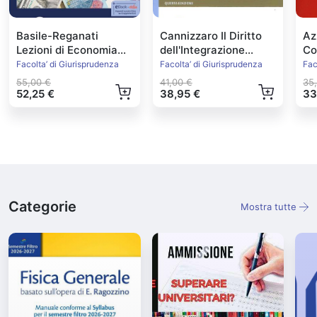
Basile-Reganati
Cannizzaro Il Diritto
Az
Lezioni di Economia
dell'Integrazione
Con
Politica
Europea Ed.2022
Facolta’ di Giurisprudenza
Facolta’ di Giurisprudenza
Fac
55,00 €
41,00 €
35
52,25 €
38,95 €
33
Categorie
Mostra tutte