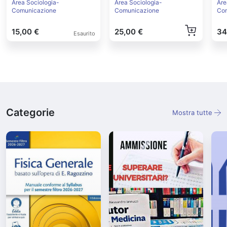
Ciclo di Vita
Area Sociologia-
Area Sociologia-
Are
Comunicazione
Comunicazione
Co
15,00 €
25,00 €
34
Esaurito
Categorie
Mostra tutte