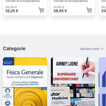
Politica
Europea Ed.2022
Facolta’ di Giurisprudenza
Facolta’ di Giurisprudenza
Fac
55,00 €
41,00 €
35
52,25 €
38,95 €
33
Categorie
Mostra tutte