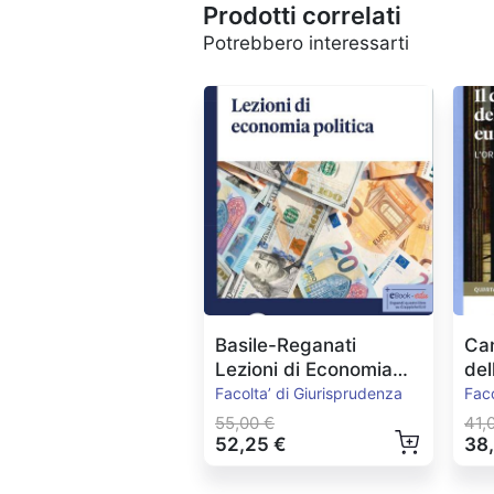
Prodotti correlati
Potrebbero interessarti
Basile-Reganati
Can
Lezioni di Economia
del
Politica
Eu
Facolta’ di Giurisprudenza
Faco
55,00 €
41,
52,25 €
38