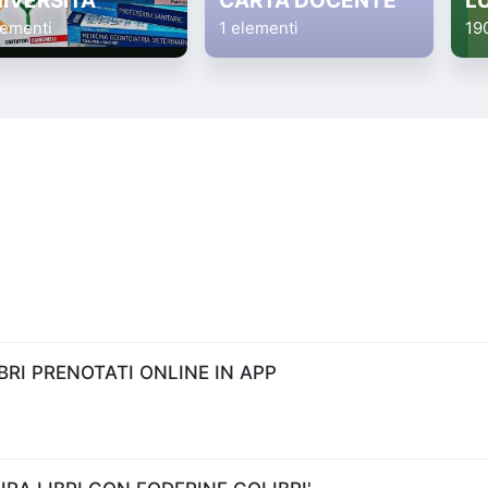
IVERSITA'
CARTA DOCENTE
L
lementi
1 elementi
19
RI PRENOTATI ONLINE IN APP