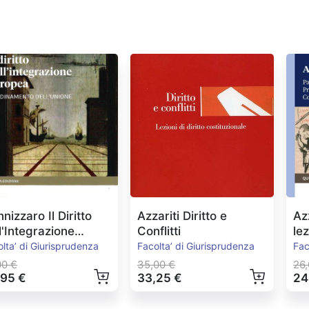
nizzaro Il Diritto
Azzariti Diritto e
Az
l'Integrazione
Conflitti
le
ropea Ed.2022
lta’ di Giurisprudenza
Facolta’ di Giurisprudenza
Fac
00 €
35,00 €
26,
,95 €
33,25 €
24