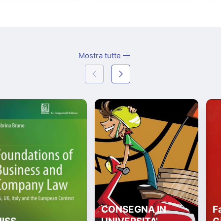
Mostra tutte
CONSEGNA IN
Fa