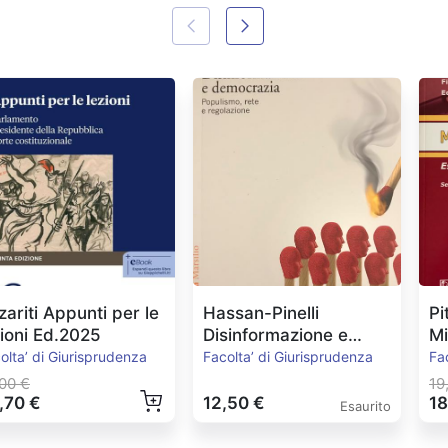
zariti Appunti per le
Hassan-Pinelli
Pi
zioni Ed.2025
Disinformazione e
M
Democrazia
Es
olta’ di Giurisprudenza
Facolta’ di Giurisprudenza
Fa
00 €
19
,70 €
12,50 €
18
Esaurito