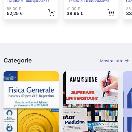
Politica
Europea Ed.2022
Facolta’ di Giurisprudenza
Facolta’ di Giurisprudenza
Fac
55,00 €
41,00 €
35
52,25 €
38,95 €
33
Categorie
Mostra tutte