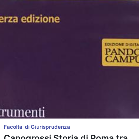
Facolta’ di Giurisprudenza
Capogrossi Storia di Roma tra