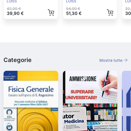
Controllo Ed.2024
Ed
LUISS
LUISS
LU
42,00 €
54,00 €
32
39,90 €
51,30 €
30
Categorie
Mostra tutte