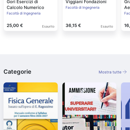
Gori Esercizi di
Viggiani Fondazioni
Gr
Calcolo Numerico
Ae
Facoltà di Ingegneria
Facoltà di Ingegneria
Fac
25,00 €
36,15 €
16
Esaurito
Esaurito
Categorie
Mostra tutte